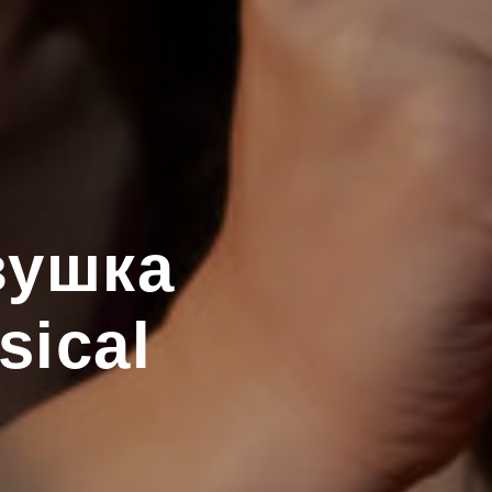
вушка
ical