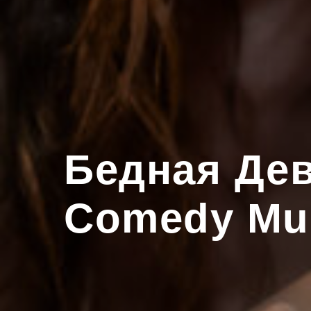
Бедная Де
Comedy Mus