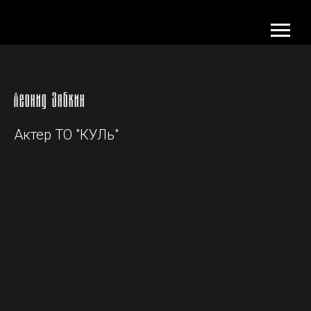
Леонид Зябкин
Актер ТО "КУЛь"