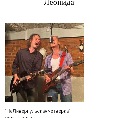
Леонида
"НеЛиверпульская четверка"
роль -Ниила